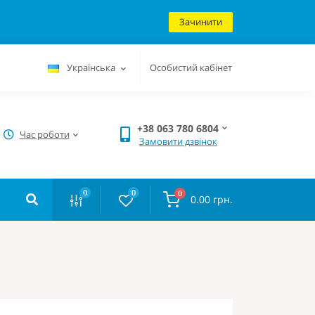
Зачинити
Українська
Особистий кабінет
+38 063 780 6804
Час роботи
Замовити дзвінок
0
0
0
0.00 грн.