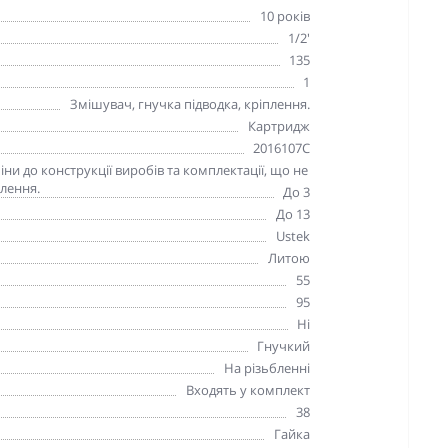
10 років
1/2'
135
1
Змішувач, гнучка підводка, кріплення.
Картридж
2016107C
и до конструкції виробів та комплектації, що не
лення.
До 3
До 13
Ustek
Литою
55
95
Ні
Гнучкий
На різьбленні
Входять у комплект
38
Гайка