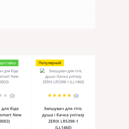
доставка
Популярний
0
1
 для біде
Змішувач для гігіє.
osmart New
душа і бачка унітазу
9003)
ZERIX LR5398-1
(LL1460)