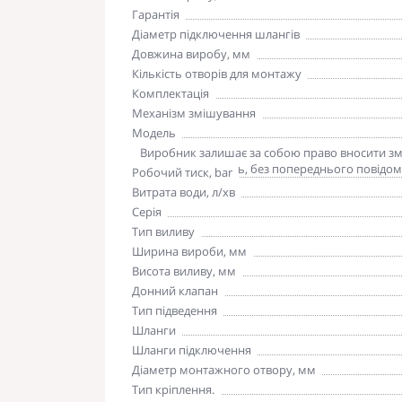
Гарантія
Діаметр підключення шлангів
Довжина виробу, мм
Кількість отворів для монтажу
Комплектація
Механізм змішування
Модель
Зверніть увагу
Виробник залишає за собою право вносити змін
погіршують якість, без попереднього повідом
Робочий тиск, bar
Витрата води, л/хв
Серія
Тип виливу
Ширина вироби, мм
Висота виливу, мм
Донний клапан
Тип підведення
Шланги
Шланги підключення
Діаметр монтажного отвору, мм
Тип кріплення.