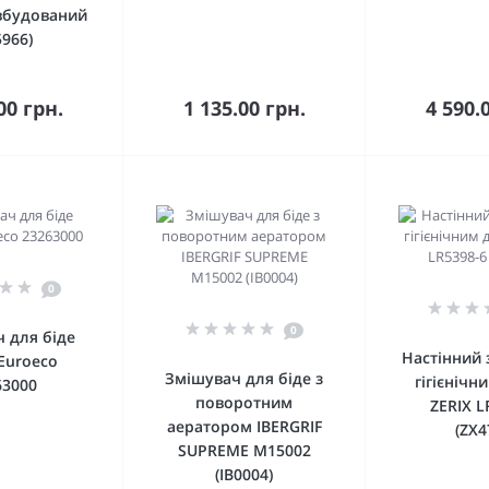
вбудований
5966)
кошика
До кошика
До 
00 грн.
1 135.00 грн.
4 590.
0
0
 для біде
Настінний 
Euroeco
Змішувач для біде з
гігієніч
63000
поворотним
ZERIX L
аератором IBERGRIF
(ZX4
SUPREME M15002
(IB0004)