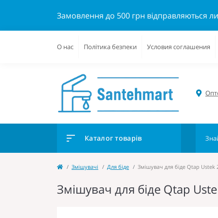
Замовлення до 500 грн відправляються л
О нас
Політика безпеки
Условия соглашения
Опто
Каталог товарів
Змішувачі
Для біде
Змішувач для біде Qtap Ustek
Змішувач для біде Qtap Ust