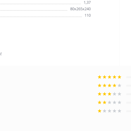
1,37
80х265х240
110
!