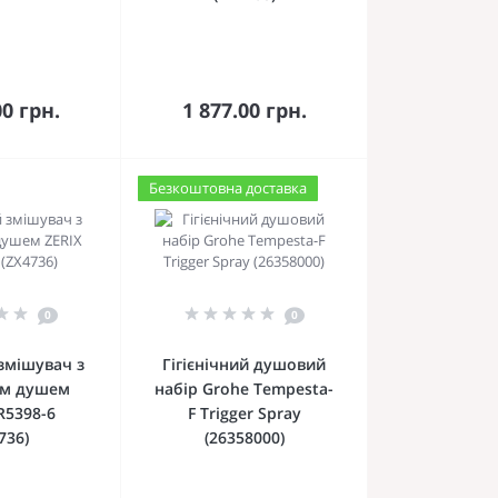
кошика
До кошика
00 грн.
1 877.00 грн.
Безкоштовна доставка
0
0
змішувач з
Гігієнічний душовий
ним душем
набір Grohe Tempesta-
R5398-6
F Trigger Spray
736)
(26358000)