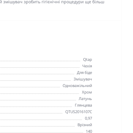
й змішувач зробить гігієнічні процедури ще більш
Qtap
Чехія
Для біде
Змішувач
Одноважільний
Хром
Латунь
Глянцева
QTUS2016107C
0,97
Врізний
140