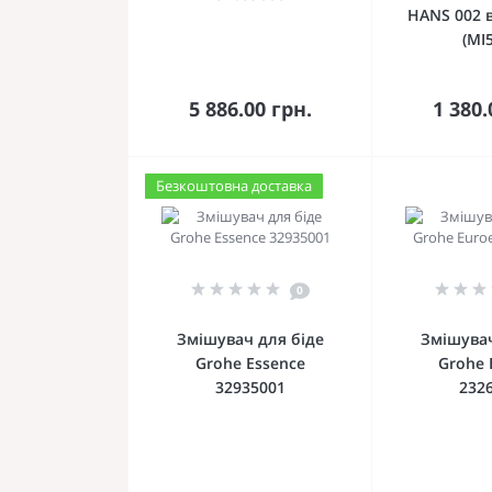
HANS 002 
(MI
До кошика
До 
5 886.00 грн.
1 380.
Безкоштовна доставка
0
Змішувач для біде
Змішувач
Grohe Essence
Grohe 
32935001
232