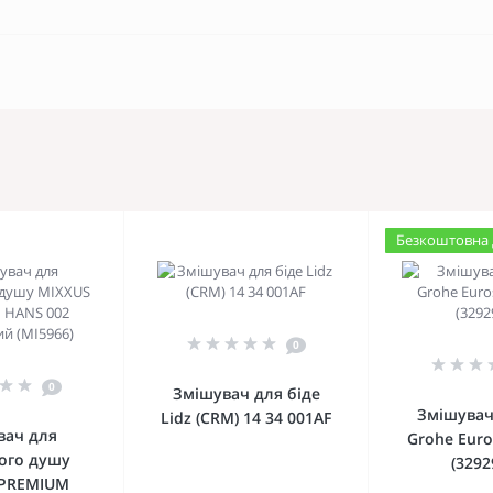
Безкоштовна 
0
0
Змішувач для біде
Змішувач
Lidz (CRM) 14 34 001AF
вач для
Grohe Eur
ного душу
(3292
 PREMIUM