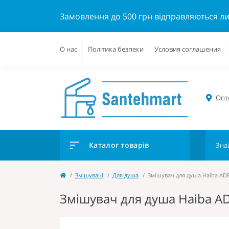
Замовлення до 500 грн відправляються л
О нас
Політика безпеки
Условия соглашения
Опто
Каталог товарів
Змішувачі
Для душа
Змішувач для душа Haiba ADE
Змішувач для душа Haiba AD