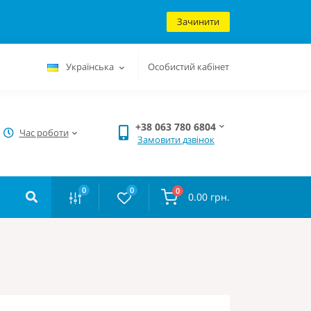
Зачинити
Українська
Особистий кабінет
+38 063 780 6804
Час роботи
Замовити дзвінок
0
0
0
0.00 грн.