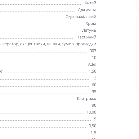
Китай
Для душа
Одноважільний
Хром
Латунь
Настінний
и, аератор, ексцентрики, чашки, гумові прокладки
003
10
Adel
р)
1,50
12
60
35
Картридж
90
10,00
5
0,50
1-5