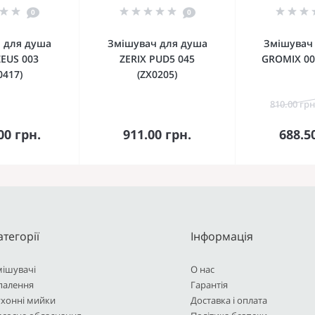
0
0
 для душа
Змішувач для душа
Змішувач
ZEUS 003
ZERIX PUD5 045
GROMIX 00
0417)
(ZX0205)
810.00 грн
кошика
До кошика
До 
00 грн.
911.00 грн.
688.5
атегорії
Інформація
мішувачі
О нас
палення
Гарантія
ухонні мийки
Доставка і оплата