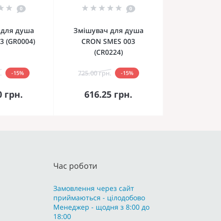
0
0
 для душа
Змішувач для душа
3 (GR0004)
CRON SMES 003
(CR0224)
.
725.00 грн.
-15%
-15%
кошика
До кошика
0 грн.
616.25 грн.
Час роботи
Замовлення через сайт
приймаються - цілодобово
Менеджер - щодня з 8:00 до
18:00