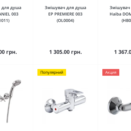
 для душа
Змішувач для душа
Змішувач
ANIEL 003
EP PREMIERE 003
Haiba DO
1011)
(OL0004)
(HB0
кошика
До кошика
До 
00 грн.
1 305.00 грн.
1 367.
Популярний
Акция