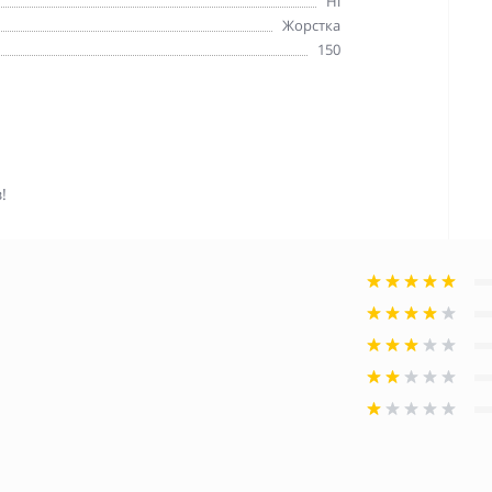
Ні
Жорстка
150
!