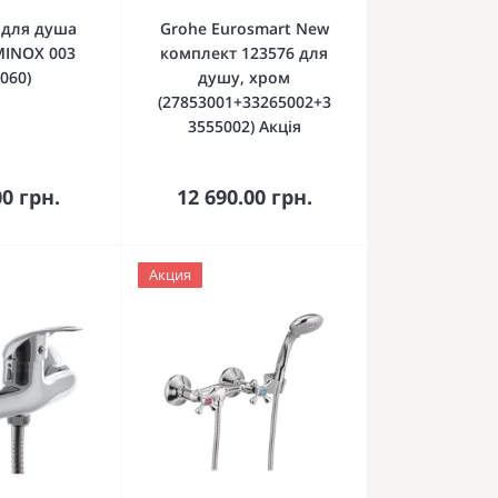
 для душа
Grohe Eurosmart New
MINOX 003
комплект 123576 для
060)
душу, хром
(27853001+33265002+3
3555002) Акція
кошика
До кошика
00 грн.
12 690.00 грн.
Акция