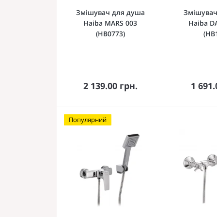
Змішувач для душа
Змішувач
Haiba MARS 003
Haiba D
(HB0773)
(HB
До кошика
До 
2 139.00 грн.
1 691.
Популярний