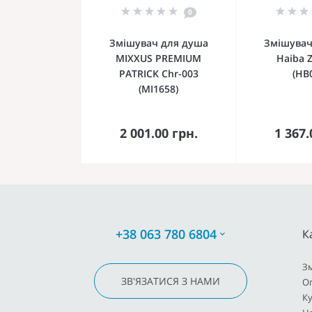
0
Змішувач для душа
Змішувач
MIXXUS PREMIUM
Haiba 
PATRICK Chr-003
(HB
(MI1658)
До кошика
До 
2 001.00 грн.
1 367.
+38 063 780 6804
К
З
ЗВ'ЯЗАТИСЯ З НАМИ
О
К