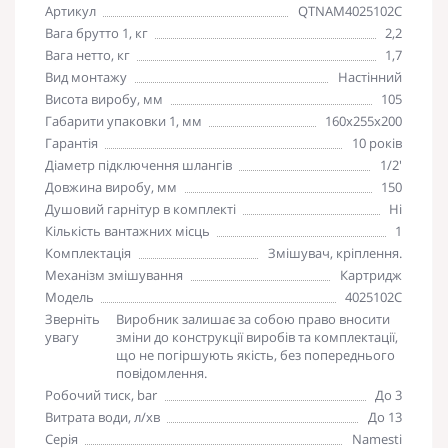
Артикул
QTNAM4025102C
Вага брутто 1, кг
2,2
Вага нетто, кг
1,7
Вид монтажу
Настінний
Висота виробу, мм
105
Габарити упаковки 1, мм
160х255х200
Гарантія
10 років
Діаметр підключення шлангів
1/2'
Довжина виробу, мм
150
Душовий гарнітур в комплекті
Ні
Кількість вантажних місць
1
Комплектація
Змішувач, кріплення.
Механізм змішування
Картридж
Модель
4025102C
Зверніть
Виробник залишає за собою право вносити
увагу
зміни до конструкції виробів та комплектації,
що не погіршують якість, без попереднього
повідомлення.
Робочий тиск, bar
До 3
Витрата води, л/хв
До 13
Серія
Namesti