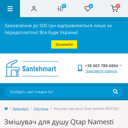
0
0
0
Замовлення до 500 грн відправляються лише за
передоплатою!
Все буде Україна!
Зачинити
+38 063 780 6804
Замовити дзвінок
Змішувачі
Для душа
Змішувач для душу Qtap Namesti 4025102C
Змішувач для душу Qtap Namesti