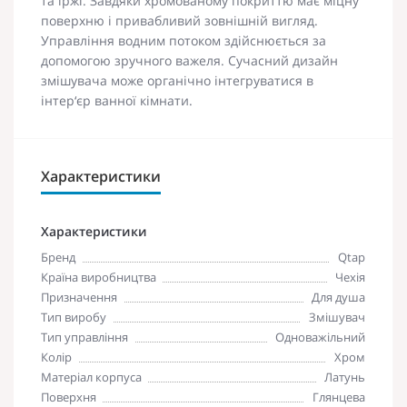
та іржі. Завдяки хромованому покриттю має міцну
поверхню і привабливий зовнішній вигляд.
Управління водним потоком здійснюється за
допомогою зручного важеля. Сучасний дизайн
змішувача може органічно інтегруватися в
інтер‘єр ванної кімнати.
Характеристики
Характеристики
Бренд
Qtap
Країна виробництва
Чехія
Призначення
Для душа
Тип виробу
Змішувач
Тип управління
Одноважільний
Колір
Хром
Матеріал корпуса
Латунь
Поверхня
Глянцева