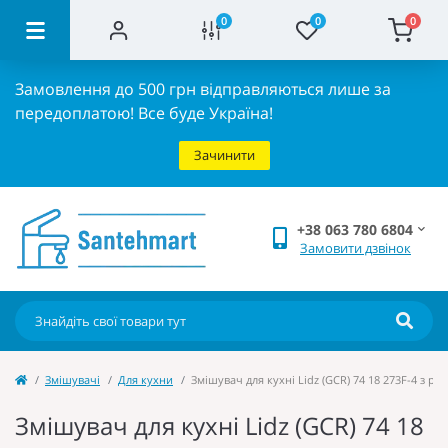
0
0
0
Замовлення до 500 грн відправляються лише за
передоплатою!
Все буде Україна!
Зачинити
+38 063 780 6804
Замовити дзвінок
Змішувачі
Для кухни
Змішувач для кухні Lidz (GCR) 74 18 273F-4 з 
Змішувач для кухні Lidz (GCR) 74 18