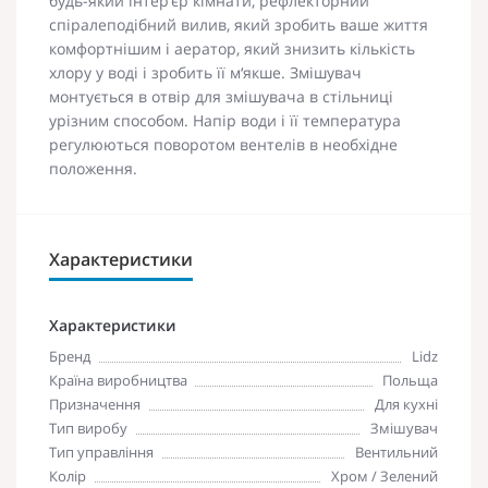
будь-який інтер‘єр кімнати, рефлекторний
спіралеподібний вилив, який зробить ваше життя
комфортнішим і аератор, який знизить кількість
хлору у воді і зробить її м‘якше. Змішувач
монтується в отвір для змішувача в стільниці
урізним способом. Напір води і її температура
регулюються поворотом вентелів в необхідне
положення.
Характеристики
Характеристики
Бренд
Lidz
Країна виробництва
Польща
Призначення
Для кухні
Тип виробу
Змішувач
Тип управління
Вентильний
Колір
Хром / Зелений