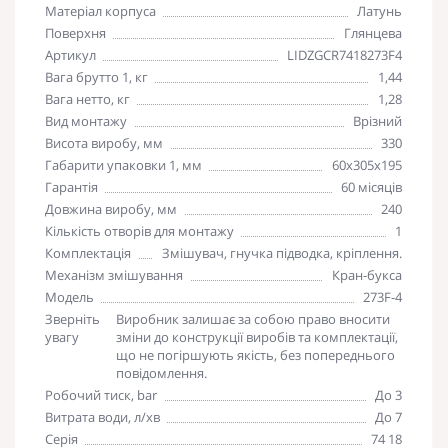
Матеріал корпуса
Латунь
Поверхня
Глянцева
Артикул
LIDZGCR7418273F4
Вага брутто 1, кг
1,44
Вага нетто, кг
1,28
Вид монтажу
Врізний
Висота виробу, мм
330
Габарити упаковки 1, мм
60х305х195
Гарантія
60 місяців
Довжина виробу, мм
240
Кількість отворів для монтажу
1
Комплектація
Змішувач, гнучка підводка, кріплення.
Механізм змішування
Кран-букса
Модель
273F-4
Зверніть
Виробник залишає за собою право вносити
увагу
зміни до конструкції виробів та комплектації,
що не погіршують якість, без попереднього
повідомлення.
Робочий тиск, bar
До 3
Витрата води, л/хв
До 7
Серія
74 18