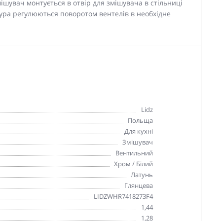
 Змішувач монтується в отвір для змішувача в стільниці
атура регулюються поворотом вентелів в необхідне
Lidz
Польща
Для кухні
Змішувач
Вентильний
Хром / Білий
Латунь
Глянцева
LIDZWHR7418273F4
1,44
1,28