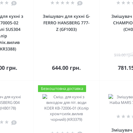
0
0
для кухні з
Змішувач для кухні G-
Змішувач 
-70005-02
FERRO HANSBERG 777-
CHAMPIO
алі SUS304
Z (GF1003)
(CH0
олір
лік.вилив
(KR3388)
919.00 грн
кошика
До кошика
До 
00 грн.
644.00 грн.
781.1
Безкоштовна доставка
0
Змішувач 