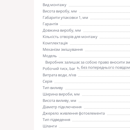
Вид монтажу
Висота виробу, мм
Габарити упаковки 1, мм
Гарантія
Довжина виробу, мм
Кількість отворів для монтажу
Комплектація
Механізм змішування
Модель
Зверніть увагу
Виробник залишає за собою право вносити змін
погіршують якість, без попереднього повідом
Робочий тиск, bar
Витрата води, л/хв
Серія
Тип виливу
Ширина вироби, мм
Висота виливу, мм
Діаметр підключення
Джерело живлення фотоелемента
Тип підведення
Шланги