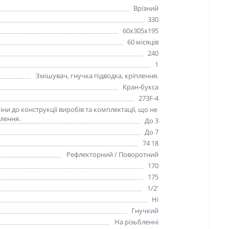
Врізний
330
60х305х195
60 місяців
240
1
Змішувач, гнучка підводка, кріплення.
Кран-букса
273F-4
и до конструкції виробів та комплектації, що не
лення.
До 3
До 7
74 18
Рефлекторний / Поворотний
170
175
1/2'
Ні
Гнучкий
На різьбленні