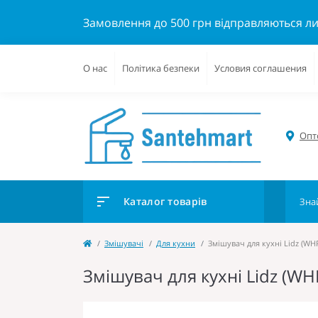
Замовлення до 500 грн відправляються л
О нас
Політика безпеки
Условия соглашения
Опто
Каталог товарів
Змішувачі
Для кухни
Змішувач для кухні Lidz (WH
Змішувач для кухні Lidz (W