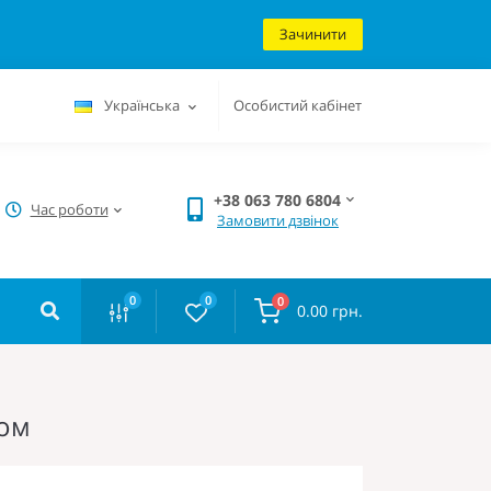
Зачинити
Українська
Особистий кабінет
+38 063 780 6804
Час роботи
Замовити дзвінок
0
0
0
0.00 грн.
вом