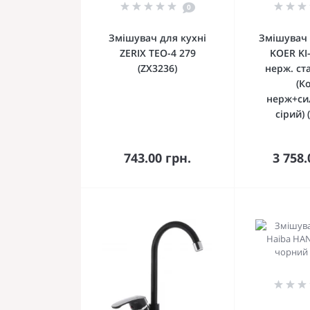
0
Змішувач для кухні
Змішувач 
ZERIX TEO-4 279
KOER KI
(ZX3236)
нерж. ст
(К
нерж+си
сірий) 
До кошика
До 
743.00 грн.
3 758.