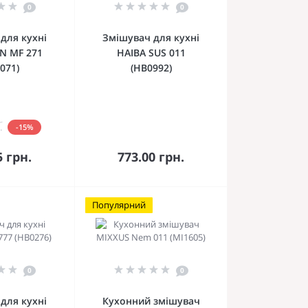
0
0
для кухні
Змішувач для кухні
N MF 271
HAIBA SUS 011
071)
(HB0992)
.
-15%
кошика
До кошика
5 грн.
773.00 грн.
Популярний
0
0
для кухні
Кухонний змішувач