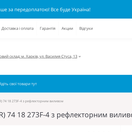
ише за передоплатою!
Все буде Україна!
Доставка і оплата
Гарантія
Акции
Відгуки
вий склад: м. Харків, ул. Василия Стуса, 13
R) 74 18 273F-4 з рефлекторним виливом
HR) 74 18 273F-4 з рефлекторним вили