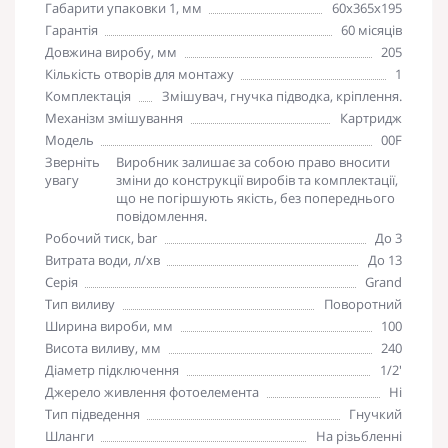
Габарити упаковки 1, мм
60х365х195
Гарантія
60 місяців
Довжина виробу, мм
205
Кількість отворів для монтажу
1
Комплектація
Змішувач, гнучка підводка, кріплення.
Механізм змішування
Картридж
Модель
00F
Зверніть
Виробник залишає за собою право вносити
увагу
зміни до конструкції виробів та комплектації,
що не погіршують якість, без попереднього
повідомлення.
Робочий тиск, bar
До 3
Витрата води, л/хв
До 13
Серія
Grand
Тип виливу
Поворотний
Ширина вироби, мм
100
Висота виливу, мм
240
Діаметр підключення
1/2'
Джерело живлення фотоелемента
Ні
Тип підведення
Гнучкий
Шланги
На різьбленні