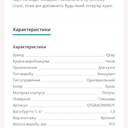
стилі, отже він доповнить будь-який інтер‘єр кухні.
Характеристики
Характеристики
Бренд
Qtap
Країна виробництва
Чехія
Призначення
Для кухні
Тип виробу
Змішувач
Тип управління
Одноважільний
Колір
Хром
Матеріал корпуса
Латунь
Поверхня
Глянцева
Артикул
QTGRACRM007F
Вага брутто 1, кг
1,3
Вид монтажу
Врізний
Висота виробу, мм
315