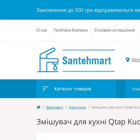
Замовлення до 500 грн відправляються л
О нас
Політика безпеки
Условия соглашения
Опто
Каталог товарів
Змішувачі
Для кухни
Змішувач для кухні Qtap Ku
Змішувач для кухні Qtap Ku