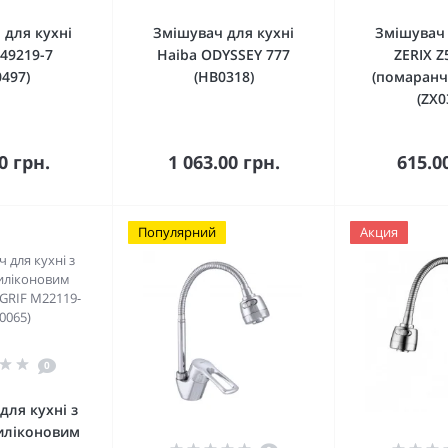
 для кухні
Змішувач для кухні
Змішувач 
Z49219-7
Haiba ODYSSEY 777
ZERIX Z
0497)
(HB0318)
(помаранч
(ZX0
кошика
До кошика
До 
0 грн.
1 063.00 грн.
615.0
Популярний
Акция
0
для кухні з
иліконовим