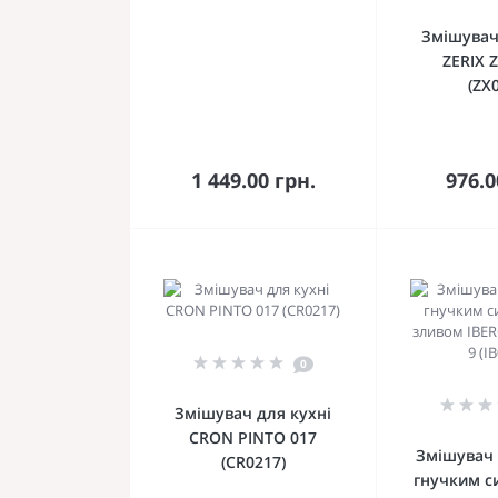
Змішувач
ZERIX 
(ZX
До кошика
До 
1 449.00 грн.
976.0
0
Змішувач для кухні
CRON PINTO 017
Змішувач 
(CR0217)
гнучким с