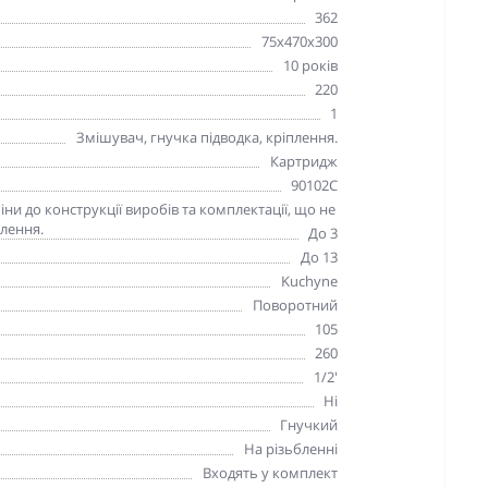
362
75х470х300
10 років
220
1
Змішувач, гнучка підводка, кріплення.
Картридж
90102C
и до конструкції виробів та комплектації, що не
лення.
До 3
До 13
Kuchyne
Поворотний
105
260
1/2'
Ні
Гнучкий
На різьбленні
Входять у комплект