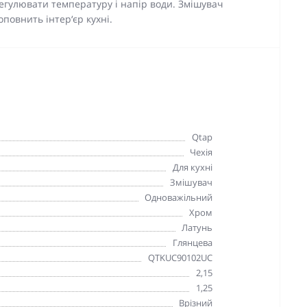
егулювати температуру і напір води. Змішувач
оповнить інтер‘єр кухні.
Qtap
Чехія
Для кухні
Змішувач
Одноважільний
Хром
Латунь
Глянцева
QTKUC90102UC
2,15
1,25
Врізний