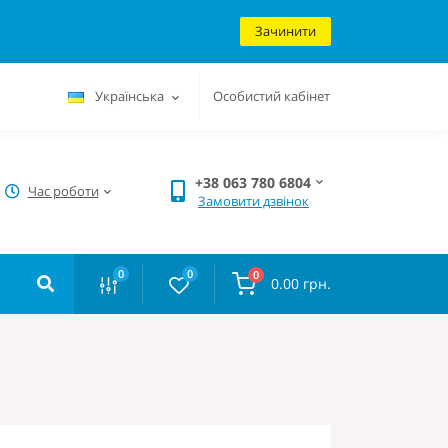
Зачинити
Українська
Особистий кабінет
+38 063 780 6804
Час роботи
Замовити дзвінок
0
0
0
0.00 грн.