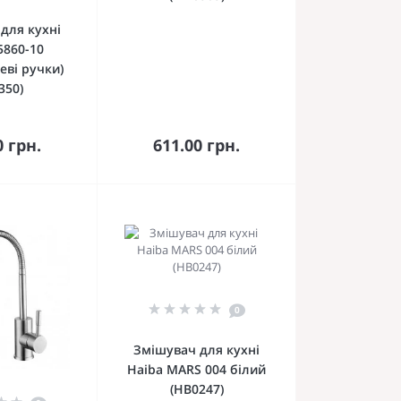
для кухні
5860-10
еві ручки)
350)
кошика
До кошика
0 грн.
611.00 грн.
0
Змішувач для кухні
Haiba MARS 004 білий
(HB0247)