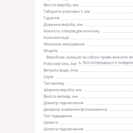
Висота виробу, мм
Габарити упаковки 1, мм
Гарантія
Довжина виробу, мм
Кількість отворів для монтажу
Комплектація
Механізм змішування
Модель
Зверніть увагу
Виробник залишає за собою право вносити змін
погіршують якість, без попереднього повідом
Робочий тиск, bar
Витрата води, л/хв
Серія
Тип виливу
Ширина вироби, мм
Висота виливу, мм
Діаметр підключення
Джерело живлення фотоелемента
Тип підведення
Шланги
Шланги підключення