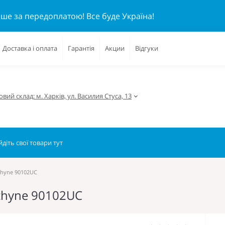
ише за передоплатою!
Все буде Україна!
Доставка і оплата
Гарантія
Акции
Відгуки
вий склад: м. Харків, ул. Василия Стуса, 13
chyne 90102UC
chyne 90102UC