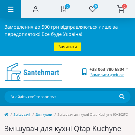
0
0
0
Замовлення до 500 грн відправляються лише за
передоплатою!
Все буде Україна!
Зачинити
+38 063 780 6804
Замовити дзвінок
Змішувачі
Для кухни
Змішувач для кухні Qtap Kuchyne 90X102FC
Змішувач для кухні Qtap Kuchyne