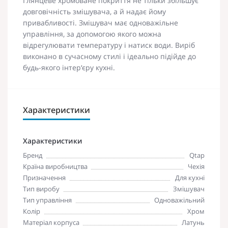
Глянцеве хромоване покриття не тільки збільшує
довговічність змішувача, а й надає йому
привабливості. Змішувач має одноважільне
управління, за допомогою якого можна
відрегулювати температуру і натиск води. Виріб
виконано в сучасному стилі і ідеально підійде до
будь-якого інтер‘єру кухні.
Характеристики
Характеристики
Бренд
Qtap
Країна виробництва
Чехія
Призначення
Для кухні
Тип виробу
Змішувач
Тип управління
Одноважільний
Колір
Хром
Матеріал корпуса
Латунь