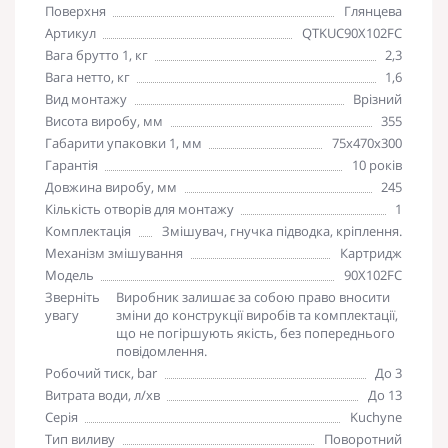
Поверхня
Глянцева
Артикул
QTKUC90X102FC
Вага брутто 1, кг
2,3
Вага нетто, кг
1,6
Вид монтажу
Врізний
Висота виробу, мм
355
Габарити упаковки 1, мм
75х470х300
Гарантія
10 років
Довжина виробу, мм
245
Кількість отворів для монтажу
1
Комплектація
Змішувач, гнучка підводка, кріплення.
Механізм змішування
Картридж
Модель
90X102FC
Зверніть
Виробник залишає за собою право вносити
увагу
зміни до конструкції виробів та комплектації,
що не погіршують якість, без попереднього
повідомлення.
Робочий тиск, bar
До 3
Витрата води, л/хв
До 13
Серія
Kuchyne
Тип виливу
Поворотний