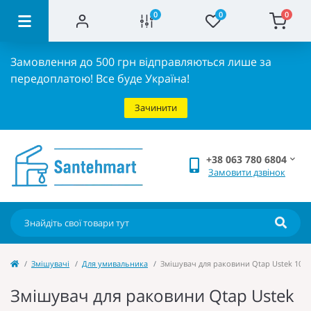
0
0
0
Замовлення до 500 грн відправляються лише за
передоплатою!
Все буде Україна!
Зачинити
+38 063 780 6804
Замовити дзвінок
Змішувачі
Для умивальника
Змішувач для раковини Qtap Ustek 101
Змішувач для раковини Qtap Ustek