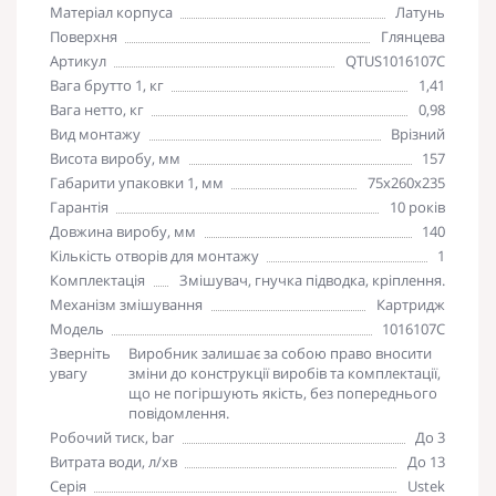
Матеріал корпуса
Латунь
Поверхня
Глянцева
Артикул
QTUS1016107C
Вага брутто 1, кг
1,41
Вага нетто, кг
0,98
Вид монтажу
Врізний
Висота виробу, мм
157
Габарити упаковки 1, мм
75х260х235
Гарантія
10 років
Довжина виробу, мм
140
Кількість отворів для монтажу
1
Комплектація
Змішувач, гнучка підводка, кріплення.
Механізм змішування
Картридж
Модель
1016107C
Зверніть
Виробник залишає за собою право вносити
увагу
зміни до конструкції виробів та комплектації,
що не погіршують якість, без попереднього
повідомлення.
Робочий тиск, bar
До 3
Витрата води, л/хв
До 13
Серія
Ustek