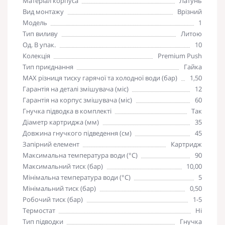
Матеріал корпуса
Латунь
Вид монтажу
Врізний
Модель
1
Тип виливу
Литою
Од. В упак.
10
Колекція
Premium Push
Тип приєднання
Гайка
MAX різниця тиску гарячої та холодної води (бар)
1,50
Гарантія на деталі змішувача (міс)
12
Гарантія на корпус змішувача (міс)
60
Гнучка підводка в комплекті
Так
Діаметр картриджа (мм)
35
Довжина гнучкого підведення (см)
45
Запірний елемент
Картридж
Максимальна температура води (°C)
90
Максимальний тиск (бар)
10,00
Мінімальна температура води (°C)
5
Мінімальний тиск (бар)
0,50
Робочий тиск (бар)
1-5
Термостат
Ні
Тип підводки
Гнучка