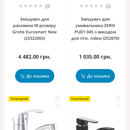
0
0
Змішувач для
Змішувач для
раковини M-розміру
умивальника ZERIX
Grohe Eurosmart New
PUD1 045 з виходом
(23322003)
для гігіє. лійки (ZX2870)
4 482.00 грн.
1 035.00 грн.
До кошика
До кошика
Популярний
Популярний