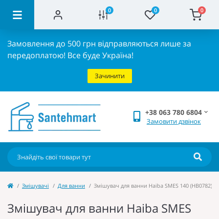
0
0
0
Замовлення до 500 грн відправляються лише за
передоплатою!
Все буде Україна!
Зачинити
+38 063 780 6804
Замовити дзвінок
Змішувачі
Для ванни
Змішувач для ванни Haiba SMES 140 (HB0782)
Змішувач для ванни Haiba SMES