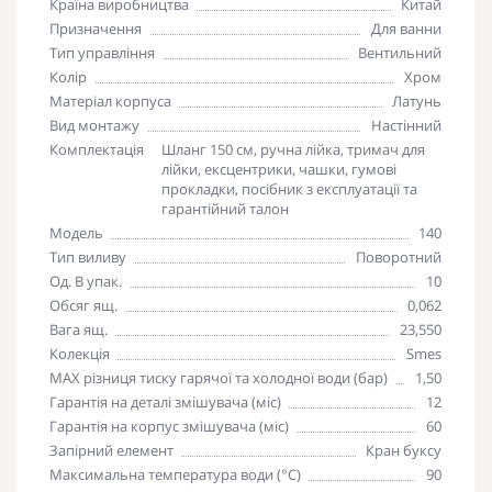
Країна виробництва
Китай
Призначення
Для ванни
Тип управління
Вентильний
Колір
Хром
Матеріал корпуса
Латунь
Вид монтажу
Настінний
Комплектація
Шланг 150 см, ручна лійка, тримач для
лійки, ексцентрики, чашки, гумові
прокладки, посібник з експлуатації та
гарантійний талон
Модель
140
Тип виливу
Поворотний
Од. В упак.
10
Обсяг ящ.
0,062
Вага ящ.
23,550
Колекція
Smes
MAX різниця тиску гарячої та холодної води (бар)
1,50
Гарантія на деталі змішувача (міс)
12
Гарантія на корпус змішувача (міс)
60
Запірний елемент
Кран буксу
Максимальна температура води (°C)
90