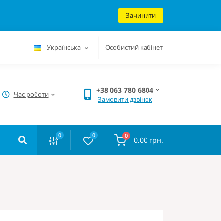
Зачинити
Українська
Особистий кабінет
+38 063 780 6804
Час роботи
Замовити дзвінок
0
0
0
0.00 грн.