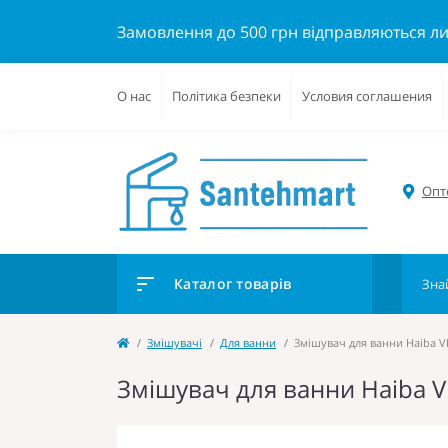
Замовлення до 500 грн відправляються л
О нас
Політика безпеки
Условия соглашения
Опто
Каталог товарів
Змішувачі
Для ванни
Змішувач для ванни Haiba V
Змішувач для ванни Haiba V