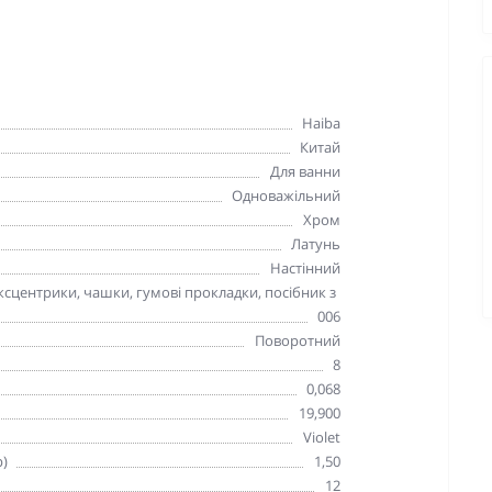
Haiba
Китай
Для ванни
Одноважільний
Хром
Латунь
Настінний
ексцентрики, чашки, гумові прокладки, посібник з
006
Поворотний
8
0,068
19,900
Violet
р)
1,50
12