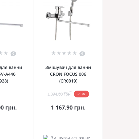
0
0
для ванни
Змішувач для ванни
SV-A446
CRON FOCUS 006
928)
(CR0019)
1 374.00 грн.
-15%
кошика
До кошика
00 грн.
1 167.90 грн.