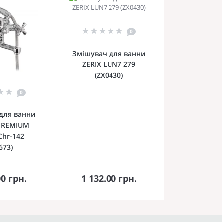
0
Змішувач для ванни
ZERIX LUN7 279
(ZX0430)
0
для ванни
PREMIUM
Chr-142
673)
кошика
До кошика
00 грн.
1 132.00 грн.