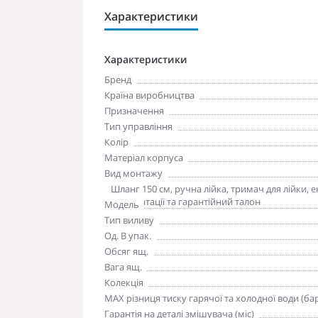
Характеристики
Характеристики
Бренд
Країна виробництва
Призначення
Тип управління
Колір
Матеріал корпуса
Вид монтажу
Комплектація
Шланг 150 см, ручна лійка, тримач для лійки, 
експлуатації та гарантійний талон
Модель
Тип виливу
Од. В упак.
Обсяг ящ.
Вага ящ.
Колекція
MAX різниця тиску гарячої та холодної води (ба
Гарантія на деталі змішувача (міс)