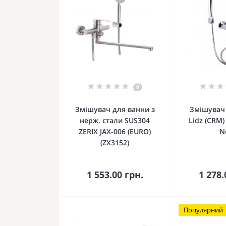
0
Змішувач для ванни з
Змішувач
нерж. стали SUS304
Lidz (CRM)
ZERIX JAX-006 (EURO)
N
(ZX3152)
До кошика
До 
1 553.00 грн.
1 278.
Популярний