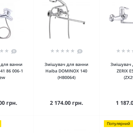
0
0
 для ванни
Змішувач для ванни
Змішувач 
 41 86 006-1
Haiba DOMINOX 140
ZERIX E
ew
(HB0064)
(ZX2
кошика
До кошика
До 
00 грн.
2 174.00 грн.
1 187.
Популярний