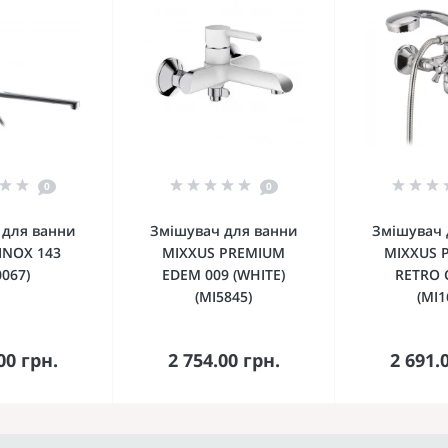
0
0
 для ванни
Змішувач для ванни
Змішувач 
INOX 143
MIXXUS PREMIUM
MIXXUS 
0067)
EDEM 009 (WHITE)
RETRO 
(MI5845)
(MI1
кошика
До кошика
До 
00 грн.
2 754.00 грн.
2 691.