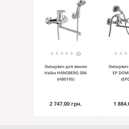
0
Змішувач для ванни
Змішувач
Haiba HANSBERG 006
EP DOM
(HB0195)
(EP
До кошика
До 
2 747.00 грн.
1 884.