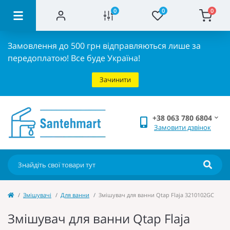
0
0
0
Замовлення до 500 грн відправляються лише за
передоплатою!
Все буде Україна!
Зачинити
+38 063 780 6804
Замовити дзвінок
Змішувачі
Для ванни
Змішувач для ванни Qtap Flaja 3210102GC
Змішувач для ванни Qtap Flaja