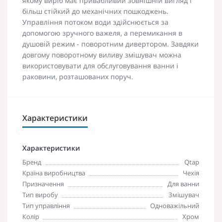
якому виріб має привабливий зовнішній вигляд і
більш стійкий до механічних пошкоджень.
Управління потоком води здійснюється за
допомогою зручного важеля, а перемикання в
душовій режим - поворотним дивертором. Завдяки
довгому поворотному виливу змішувач можна
використовувати для обслуговування ванни і
раковини, розташованих поруч.
Характеристики
Характеристики
Бренд
Qtap
Країна виробництва
Чехія
Призначення
Для ванни
Тип виробу
Змішувач
Тип управління
Одноважільний
Колір
Хром