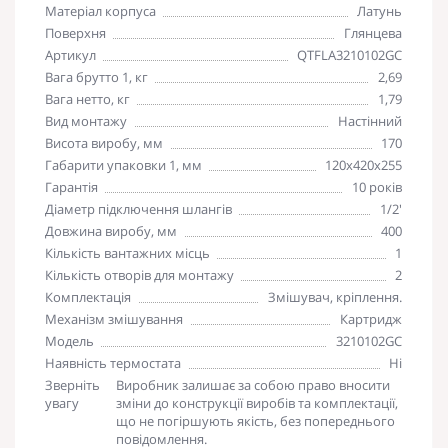
Матеріал корпуса
Латунь
Поверхня
Глянцева
Артикул
QTFLA3210102GC
Вага брутто 1, кг
2,69
Вага нетто, кг
1,79
Вид монтажу
Настінний
Висота виробу, мм
170
Габарити упаковки 1, мм
120х420х255
Гарантія
10 років
Діаметр підключення шлангів
1/2'
Довжина виробу, мм
400
Кількість вантажних місць
1
Кількість отворів для монтажу
2
Комплектація
Змішувач, кріплення.
Механізм змішування
Картридж
Модель
3210102GC
Наявність термостата
Ні
Зверніть
Виробник залишає за собою право вносити
увагу
зміни до конструкції виробів та комплектації,
що не погіршують якість, без попереднього
повідомлення.