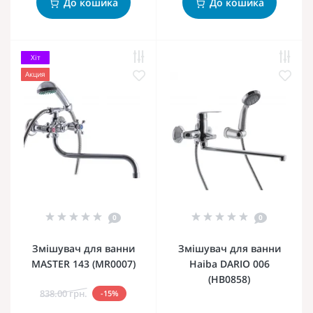
До кошика
До кошика
Хіт
Акция
0
0
Змішувач для ванни
Змішувач для ванни
MASTER 143 (MR0007)
Haiba DARIO 006
(HB0858)
838.00 грн.
-15%