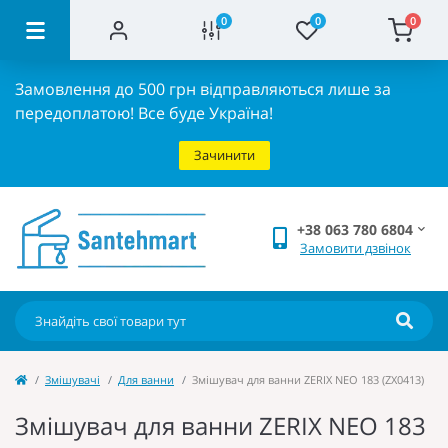
0
0
0
Замовлення до 500 грн відправляються лише за
передоплатою!
Все буде Україна!
Зачинити
+38 063 780 6804
Замовити дзвінок
Змішувачі
Для ванни
Змішувач для ванни ZERIX NEO 183 (ZX0413)
Змішувач для ванни ZERIX NEO 183