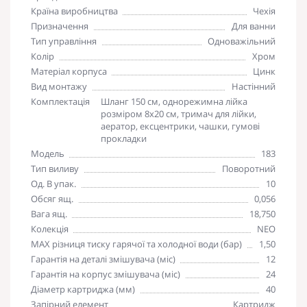
Країна виробництва
Чехія
Призначення
Для ванни
Тип управління
Одноважільний
Колір
Хром
Матеріал корпуса
Цинк
Вид монтажу
Настінний
Комплектація
Шланг 150 см, однорежимна лійка
розміром 8х20 см, тримач для лійки,
аератор, ексцентрики, чашки, гумові
прокладки
Модель
183
Тип виливу
Поворотний
Од. В упак.
10
Обсяг ящ.
0,056
Вага ящ.
18,750
Колекція
NEO
MAX різниця тиску гарячої та холодної води (бар)
1,50
Гарантія на деталі змішувача (міс)
12
Гарантія на корпус змішувача (міс)
24
Діаметр картриджа (мм)
40
Запірний елемент
Картридж