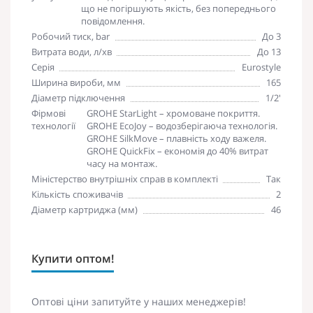
що не погіршують якість, без попереднього
повідомлення.
Робочий тиск, bar
До 3
Витрата води, л/хв
До 13
Серія
Eurostyle
Ширина вироби, мм
165
Діаметр підключення
1/2'
Фірмові
GROHE StarLight – хромоване покриття.
технології
GROHE EcoJoy – водозберігаюча технологія.
GROHE SilkMove – плавність ходу важеля.
GROHE QuickFix – економія до 40% витрат
часу на монтаж.
Міністерство внутрішніх справ в комплекті
Так
Кількість споживачів
2
Діаметр картриджа (мм)
46
Купити оптом!
Оптові ціни запитуйте у наших менеджерів!