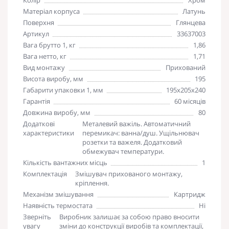
Матеріал корпуса
Латунь
Поверхня
Глянцева
Артикул
33637003
Вага брутто 1, кг
1,86
Вага нетто, кг
1,71
Вид монтажу
Прихований
Висота виробу, мм
195
Габарити упаковки 1, мм
195х205х240
Гарантія
60 місяців
Довжина виробу, мм
80
Додаткові
Металевий важіль. Автоматичний
характеристики
перемикач: ванна/душ. Ущільнювач
розетки та важеля. Додатковий
обмежувач температури.
Кількість вантажних місць
1
Комплектація
Змішувач прихованого монтажу,
кріплення.
Механізм змішування
Картридж
Наявність термостата
Ні
Зверніть
Виробник залишає за собою право вносити
увагу
зміни до конструкції виробів та комплектації,