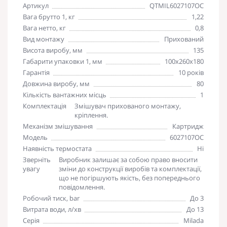
Артикул
QTMIL6027107OC
Вага брутто 1, кг
1,22
Вага нетто, кг
0,8
Вид монтажу
Прихований
Висота виробу, мм
135
Габарити упаковки 1, мм
100х260х180
Гарантія
10 років
Довжина виробу, мм
80
Кількість вантажних місць
1
Комплектація
Змішувач прихованого монтажу,
кріплення.
Механізм змішування
Картридж
Модель
6027107OC
Наявність термостата
Ні
Зверніть
Виробник залишає за собою право вносити
увагу
зміни до конструкції виробів та комплектації,
що не погіршують якість, без попереднього
повідомлення.
Робочий тиск, bar
До 3
Витрата води, л/хв
До 13
Серія
Milada