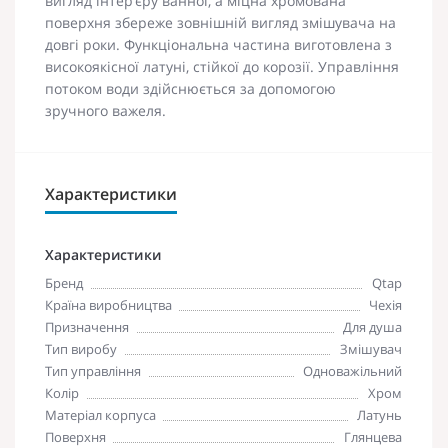
вигляд інтер‘єру ванної, а міцна хромована
поверхня збереже зовнішній вигляд змішувача на
довгі роки. Функціональна частина виготовлена з
високоякісної латуні, стійкої до корозії. Управління
потоком води здійснюється за допомогою
зручного важеля.
Характеристики
Характеристики
Бренд
Qtap
Країна виробництва
Чехія
Призначення
Для душа
Тип виробу
Змішувач
Тип управління
Одноважільний
Колір
Хром
Матеріал корпуса
Латунь
Поверхня
Глянцева