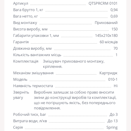
Артикул
QTSPRCRM 0101
Вага брутто 1, кг
0,94
Вага нетто, кг
0,69
Вид монтажу
Прихований
Висота виробу, мм
150
Габарити упаковки 1, мм
145х210х180
Гарантія
60 місяців
Довжина виробу, мм
70
Кількість вантажних місць
1
Комплектація
Змішувач прихованого монтажу,
кріплення.
Механізм змішування
Картридж
Модель
010-1
Наявність термостата
Ні
Зверніть
Виробник залишає за собою право вносити
увагу
зміни до конструкції виробів та комплектації,
що не погіршують якість, без попереднього
повідомлення.
Робочий тиск, bar
До 3
Витрата води, л/хв
До 13
Серія
Spring