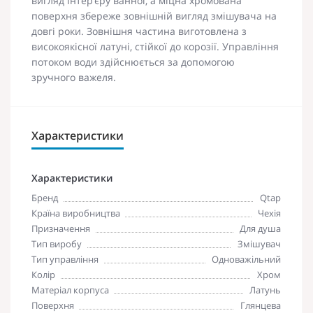
вигляд інтер‘єру ванної, а міцна хромована
поверхня збереже зовнішній вигляд змішувача на
довгі роки. Зовнішня частина виготовлена з
високоякісної латуні, стійкої до корозії. Управління
потоком води здійснюється за допомогою
зручного важеля.
Характеристики
Характеристики
Бренд
Qtap
Країна виробництва
Чехія
Призначення
Для душа
Тип виробу
Змішувач
Тип управління
Одноважільний
Колір
Хром
Матеріал корпуса
Латунь
Поверхня
Глянцева