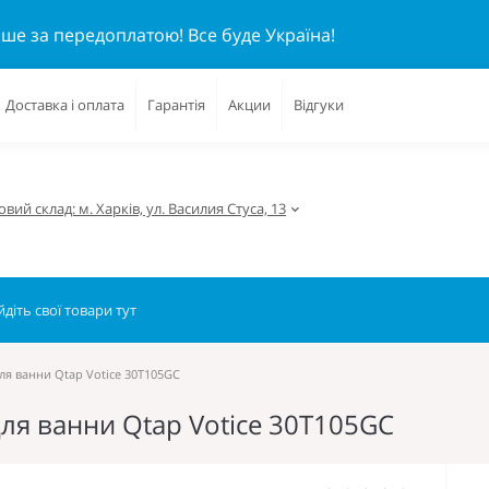
ише за передоплатою!
Все буде Україна!
Доставка і оплата
Гарантія
Акции
Відгуки
вий склад: м. Харків, ул. Василия Стуса, 13
я ванни Qtap Votice 30T105GC
ля ванни Qtap Votice 30T105GC