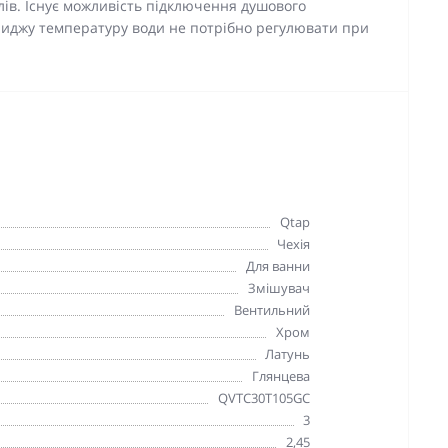
ів. Існує можливість підключення душового
риджу температуру води не потрібно регулювати при
Qtap
Чехія
Для ванни
Змішувач
Вентильний
Хром
Латунь
Глянцева
QVTC30T105GC
3
2,45