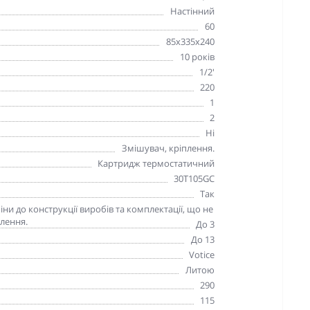
Настінний
60
85х335х240
10 років
1/2'
220
1
2
Ні
Змішувач, кріплення.
Картридж термостатичний
30T105GC
Так
и до конструкції виробів та комплектації, що не
лення.
До 3
До 13
Votice
Литою
290
115