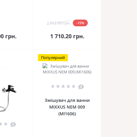
2 012.00 грн.
-15%
кошика
До кошика
00 грн.
1 710.20 грн.
Популярний
0
Змішувач для ванни
MIXXUS NEM 009
(MI1606)
0