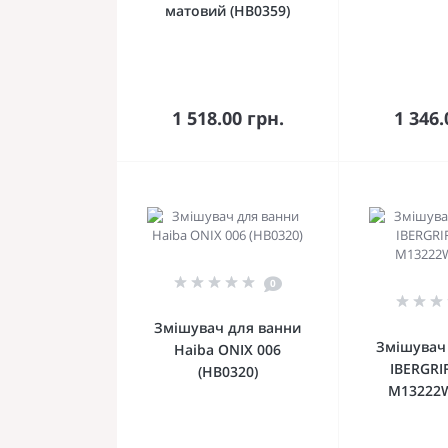
матовий (HB0359)
До кошика
До 
1 518.00 грн.
1 346.
0
Змішувач для ванни
Змішувач
Haiba ONIX 006
IBERGRI
(HB0320)
M13222W