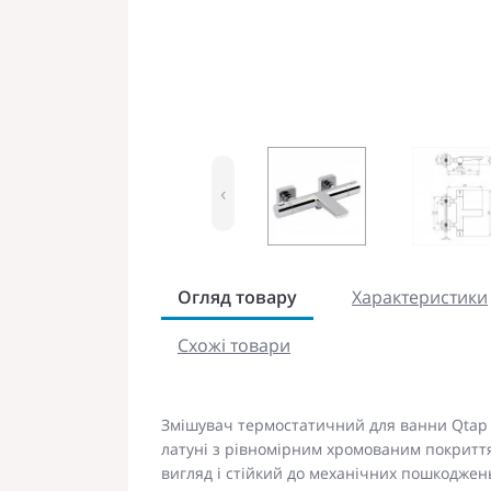
‹
Огляд товару
Характеристики
Схожі товари
Змішувач термостатичний для ванни Qtap Vo
латуні з рівномірним хромованим покритт
вигляд і стійкий до механічних пошкоджен