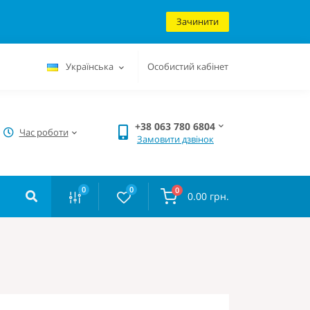
Зачинити
Українська
Особистий кабінет
+38 063 780 6804
Час роботи
Замовити дзвінок
0
0
0
0.00 грн.