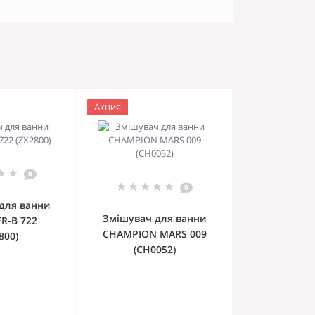
Акция
0
0
для ванни
Змішувач для ванни
FR-B 722
CHAMPION MARS 009
800)
(CH0052)