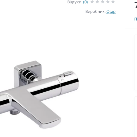
Відгуки:
(0)
Виробник:
Qtap
П