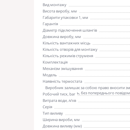
Вид монтажу
Висота виробу, мм
Габарити упаковки 1, мм
Гарантія
Діаметр підключення шлангів
Довжина виробу, мм
Кількість вантажних місць
Кількість отворів для монтажу
Кількість режимів струменя
Комплектація
Механізм змішування
Модель
Наявність термостата
Зверніть увагу
Виробник залишає за собою право вносити змін
погіршують якість, без попереднього повідом
Робочий тиск, bar
Витрата води, л/хв
Серія
Тип виливу
Ширина вироби, мм
Довжина виливу (мм)