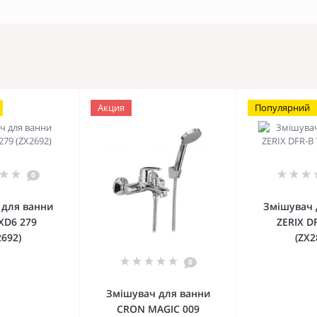
Акция
Популярний
0
 для ванни
Змішувач 
JXD6 279
ZERIX D
2692)
(ZX2
0
Змішувач для ванни
CRON MAGIC 009