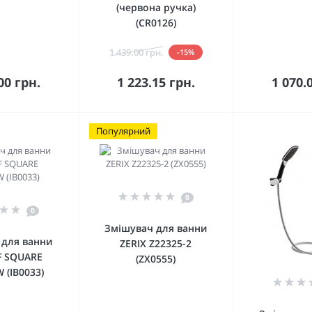
(червона ручка)
(CR0126)
1 439.00 грн.
-15%
кошика
До кошика
До 
00 грн.
1 223.15 грн.
1 070.
Популярний
0
0
Змішувач для ванни
 для ванни
ZERIX Z22325-2
F SQUARE
(ZX0555)
 (IB0033)