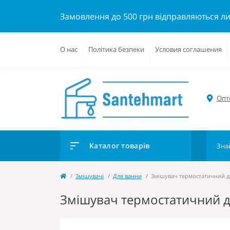
Замовлення до 500 грн відправляються л
О нас
Політика безпеки
Условия соглашения
Опто
Каталог товарів
Змішувачі
Для ванни
Змішувач термостатичний дл
Змішувач термостатичний д