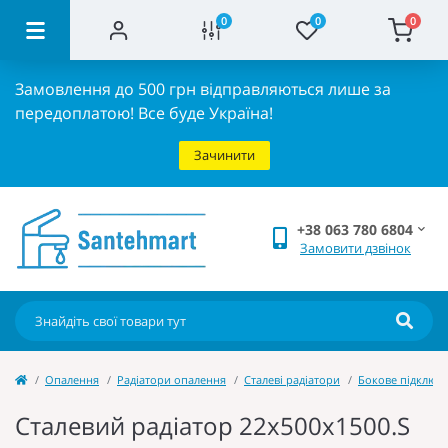
0
0
0
Замовлення до 500 грн відправляються лише за
передоплатою!
Все буде Україна!
Зачинити
+38 063 780 6804
Замовити дзвінок
Опалення
Радіатори опалення
Сталеві радіатори
Бокове підключе
Сталевий радіатор 22х500х1500.S