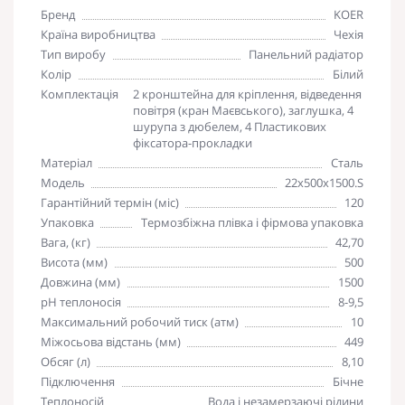
Бренд
KOER
Країна виробництва
Чехія
Тип виробу
Панельний радіатор
Колір
Білий
Комплектація
2 кронштейна для кріплення, відведення
повітря (кран Маєвського), заглушка, 4
шурупа з дюбелем, 4 Пластикових
фіксатора-прокладки
Матеріал
Сталь
Модель
22х500х1500.S
Гарантійний термін (міс)
120
Упаковка
Термозбіжна плівка і фірмова упаковка
Вага, (кг)
42,70
Висота (мм)
500
Довжина (мм)
1500
pH теплоносія
8-9,5
Максимальний робочий тиск (атм)
10
Міжосьова відстань (мм)
449
Обсяг (л)
8,10
Підключення
Бічне
Теплоносій
Вода і незамерзаючі рідини