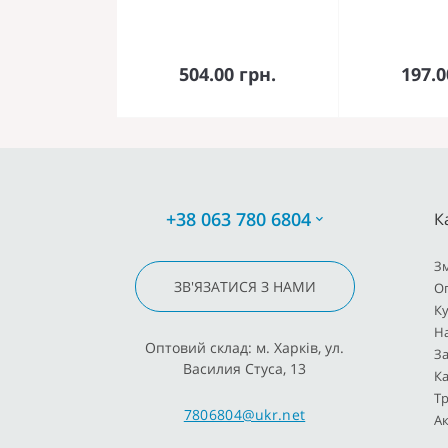
До кошика
До 
504.00 грн.
197.0
+38 063 780 6804
К
З
ЗВ'ЯЗАТИСЯ З НАМИ
О
К
Н
Оптовий склад: м. Харків, ул.
За
Василия Стуса, 13
Ка
Тр
7806804@ukr.net
Ак