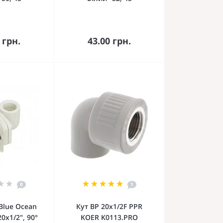
кошика
До кошика
 грн.
43.00 грн.
0
1
Blue Ocean
Кут ВР 20x1/2F PPR
0х1/2", 90°
KOER K0113.PRO