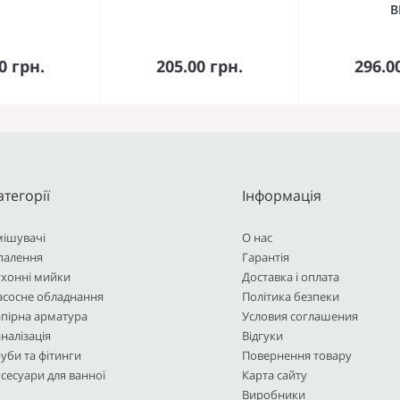
В
кошика
До кошика
До 
0 грн.
205.00 грн.
296.0
атегорії
Інформація
мішувачі
О нас
палення
Гарантія
ухонні мийки
Доставка і оплата
асосне обладнання
Політика безпеки
пірна арматура
Условия соглашения
налізація
Відгуки
уби та фітинги
Повернення товару
сесуари для ванної
Карта сайту
Виробники