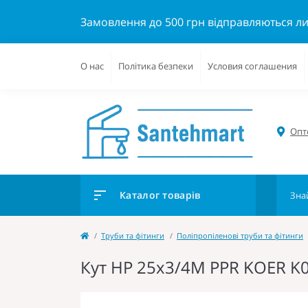
Замовлення до 500 грн відправляються л
О нас
Політика безпеки
Условия соглашения
Опто
Каталог товарів
Труби та фітинги
Поліпропіленові труби та фітинги
Кут НР 25x3/4M PPR KOER K