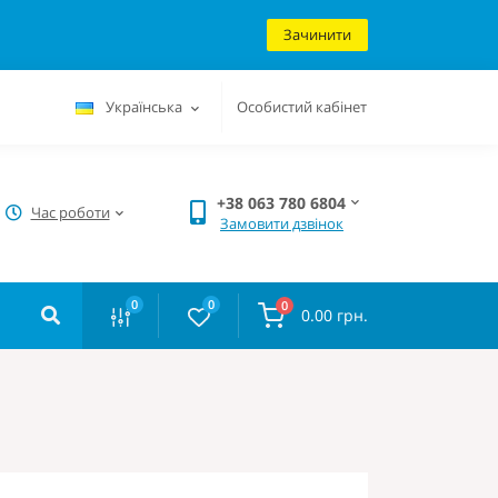
Зачинити
Українська
Особистий кабінет
+38 063 780 6804
Час роботи
Замовити дзвінок
0
0
0
0.00 грн.