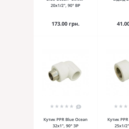
20х1/2", 90° ВР
До кошика
До 
173.00 грн.
41.0
0
Кутик PPR Blue Ocean
Кутик PPR
32х1", 90° ЗР
25х1/2"