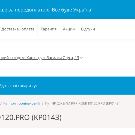
ише за передоплатою!
Все буде Україна!
Доставка і оплата
Гарантія
Акции
Відгуки
вий склад: м. Харків, ул. Василия Стуса, 13
Кут поліпропіленовий
Кут НР 25x3/4M PPR KOER K0120.PRO (KP0143)
0120.PRO (KP0143)