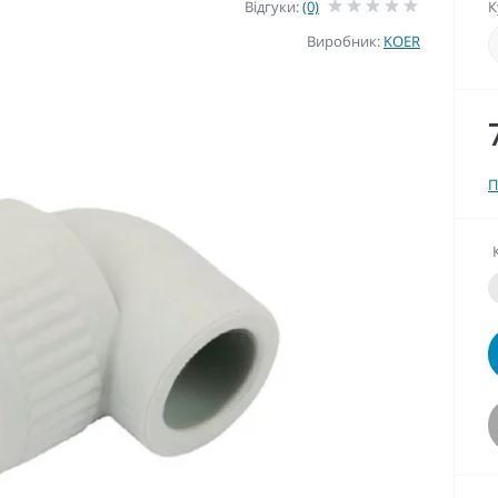
Відгуки:
(0)
К
Виробник:
KOER
П