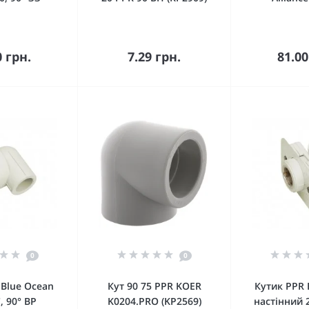
кошика
До кошика
До 
0 грн.
7.29 грн.
81.00
0
0
 Blue Ocean
Кут 90 75 PPR KOER
Кутик PPR 
, 90° ВР
K0204.PRO (KP2569)
настінний 2