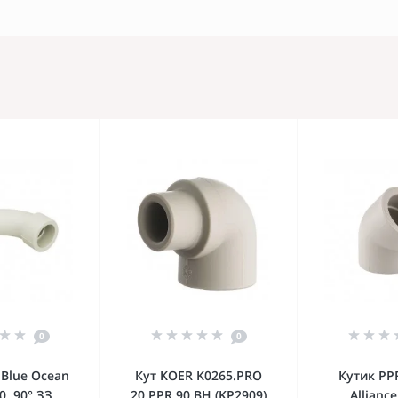
0
0
 Blue Ocean
Кут KOER K0265.PRO
Кутик PP
0, 90° ЗЗ
20 PPR 90 ВН (KP2909)
Alliance