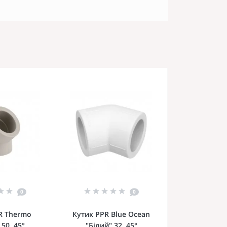
0
0
R Thermo
Кутик PPR Blue Ocean
 50, 45°
"Білий" 32, 45°