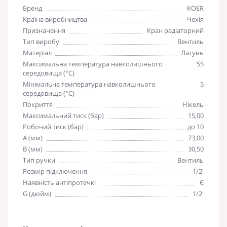
Бренд
KOER
Країна виробництва
Чехія
Призначення
Кран радіаторний
Тип виробу
Вентиль
Матеріал
Латунь
Максимальна температура навколишнього
55
середовища (°С)
Мінімальна температура навколишнього
5
середовища (°С)
Покриття
Нікель
Максимальний тиск (бар)
15,00
Робочий тиск (бар)
до 10
A (мм)
73,00
B (мм)
30,50
Тип ручки
Вентиль
Розмір підключення
1/2'
Наявність антіпротечкі
Є
G (дюйм)
1/2'