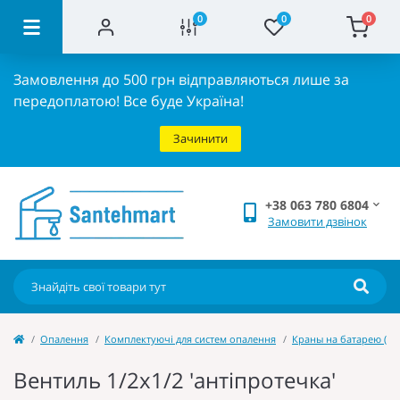
0
0
0
Замовлення до 500 грн відправляються лише за
передоплатою!
Все буде Україна!
Зачинити
+38 063 780 6804
Замовити дзвінок
Опалення
Комплектуючі для систем опалення
Краны на батарею (ра
Вентиль 1/2x1/2 'антіпротечка'