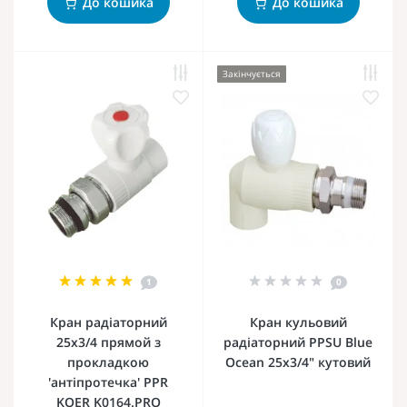
До кошика
До кошика
Закінчується
1
0
Кран радіаторний
Кран кульовий
25x3/4 прямой з
радіаторний PPSU Blue
прокладкою
Ocean 25х3/4" кутовий
'антіпротечка' PPR
KOER K0164.PRO