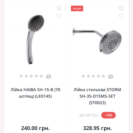
Акция
0
0
Лійка HAIBA SH-15-B (70
Лійка стельова STORM
шт/ящ) (LE0145)
SH-35-D15M5-SET
(ST0023)
387.00 грн.
-15%
240.00 грн.
328.95 грн.