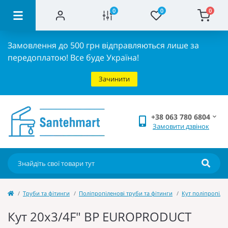
0
0
0
Замовлення до 500 грн відправляються лише за
передоплатою!
Все буде Україна!
Зачинити
+38 063 780 6804
Замовити дзвінок
Труби та фітинги
Поліпропіленові труби та фітинги
Кут поліпропіле
Кут 20x3/4F" ВР EUROPRODUCT